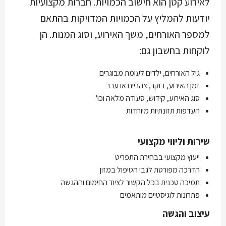
לאירוע קטן הוא חישוב הכמויות. חברות מקצועיות
יודעות להמליץ על הכמויות המדויקות בהתאם
למספר האורחים, משך האירוע, וסוג המנות. הן
לוקחות בחשבון גם:
גיל האורחים, ילדים לעומת מבוגרים
זמן האירוע, בוקר, צהריים או ערב
סוג האירוע, קידוש, סעודה מלאה וכו'
העדפות תזונתיות מיוחדות
שירות וליווי מקצועי
ייעוץ מקצועי בבחירת התפריט
הדרכה מפורטת לגבי הטיפול במזון
תמיכה טכנית בכל הקשור לציוד החימום וההגשה
פתרונות לוגיסטיים מותאמים
עיצוב והגשה