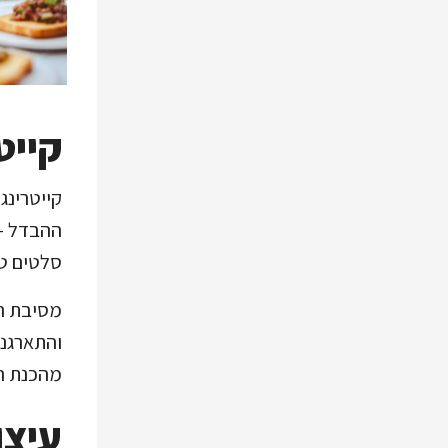
קייט
קייטרינג
ההבדל – 
סלטים טר
מסיבת רו
והתארגנו
מהכנת המ
עיצו