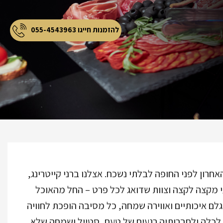
להזמנות חייגו 055-4543963
חרון לפני החופה לבלתי נשכח. אצלנו ברני קייטרינג,
י מקצה לקצה וצוות שדואג לכל פרט – החל מהאוכל
 גלם איכותיים ואווירה שמחה, כל מסיבה הופכת לחוויה
 לכלה ולחברותיה רגעים של טעם, סטייל ושמחה שלא