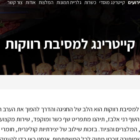
רועים
קייטרינג מוסדי
כשרות
גלריית תמונות
המלצות
אודות
צור קשר
קייטרינג למסיבת רווקות
 למסיבת רווקות הוא הלב של החגיגה והדרך להפוך את הערב הא
שף רני אלבז, תיהנו מתפריט שף כשר ומוקפד, שירות מקצוע
 המלצרים והציוד. בזכות שילוב של יצירתיות קולינרית, חומרי
ותירה זיכרון מתוק לכל המשתתפות. אנחנו כאן כדי להעניק