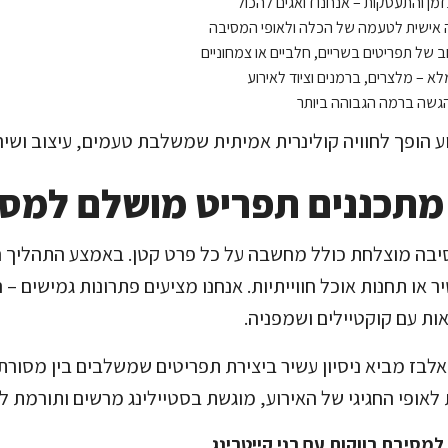
זמן והתעסקות – אנחנו דואגים להכול
אישית לטעמה של הכלה ולאופי המסיבה
חב של תפריטים בשריים, חלביים או צמחוניים
לא – מלצרים, ברמנים וציוד לאירוע
הגשה ברמה הגבוהה ביותר
ע הופך לחוויה קולינרית אמיתית שמשלבת טעמים, עיצוב ושיר
מתכננים תפריט מושלם למסי
יבה מוצלחת כולל מחשבה על כל פרט קטן. באמצע התהליך חש
ר או תחנות אוכל חווייתיות. אנחנו מציעים פתרונות גמישים –
ת עם קוקטיילים ושמפניה.
אלבז מביא ניסיון עשיר ביצירת תפריטים שמשלבים בין מסורת 
אופי החגיגי של האירוע, מוגשת בסטיילינג מרשים ותורמת ל
 למסיבת רווקות עם רני קייטרינג