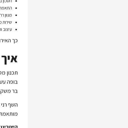
חסכון ב
התאמה 
מגוון ר
שירות מ
עיצוב ו
כך האירו
איך 
תכנון מס
בופה עשי
בר משקאו
השף רני 
מותאמת ל
קייטרינג